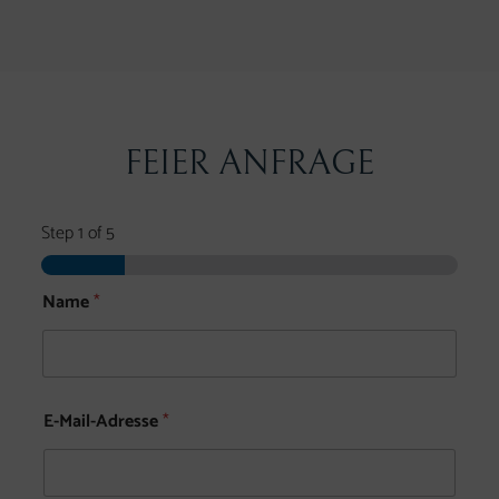
FEIER ANFRAGE
Step
1
of 5
Name
*
R
E-Mail-Adresse
*
e
c
h
n