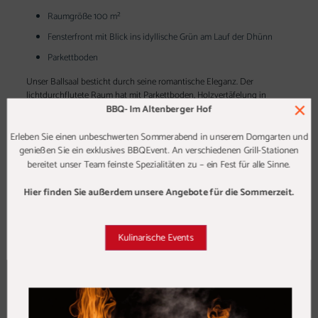
Raumgröße 100 m²
Fensterfront mit Blick ins idyllische Grün am Lauf der Dhünn
Parkettboden
Unser Ballsaal besticht durch seine romantische Eleganz. Der
lichtdurchflutete Raum hat mit Parkettboden, Holzvertäfelung in
×
BBQ- Im Altenberger Hof
hellem Dekor und französischen Tapeten ein einzigartiges Flair, die
jede Feier glanzvoll macht. Festlich eingedeckt, lassen sich hier
großzügige Feste feiern, begleitet von unserer exzellenten Küche, die
Erleben Sie einen unbeschwerten Sommerabend in unserem Domgarten und
reichhaltige Buffets ebenso zaubert wie ein stilvolles Dinner. Der Saal
genießen Sie ein exklusives BBQEvent. An verschiedenen Grill-Stationen
befindet sich in der ersten Etage unseres Haupthauses und ist mit dem
bereitet unser Team feinste Spezialitäten zu – ein Fest für alle Sinne.
Aufzug erreichbar.
Hier finden Sie außerdem unsere Angebote für die Sommerzeit.
Kulinarische Events
FONTENAY
Kapazität bis 40 Personen