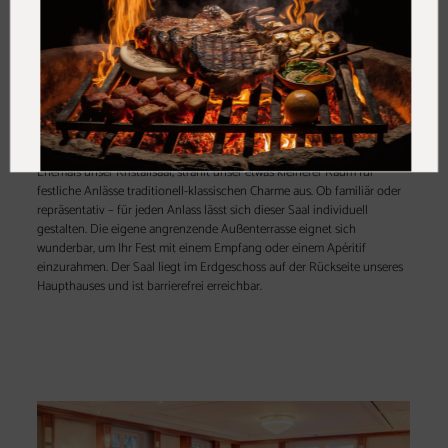
Raumgröße 60 m²
Fensterfront mit Blick ins idyllische Grün am Lauf der Dhünn
Teppichboden
eigene Terrasse
Barrierefreier Zugang
Ehemals unser Kristallsaal, strahlt unser etwas kleinerer Raum für
festliche Anlässe traditionell-klassischen Charme aus. Ob familiär oder
repräsentativ – für jeden Anlass lässt sich dieser Saal individuell
gestalten. Die eigene angrenzende Außenterrasse eignet sich
wunderbar, um Ihr Fest mit einem Empfang oder einem Apéritif
einzurahmen. Der Saal liegt im Erdgeschoss auf der Rückseite unseres
Haupthauses und ist barrierefrei erreichbar.